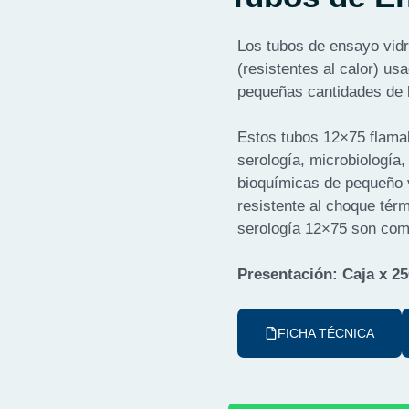
Los tubos de ensayo vid
(resistentes al calor) us
pequeñas cantidades de l
Estos tubos 12×75 flamab
serología, microbiología,
bioquímicas de pequeño v
resistente al choque tér
serología 12×75 son comp
Presentación: Caja x 2
FICHA TÉCNICA